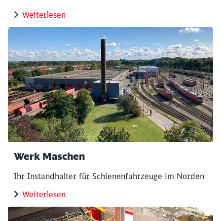
Weiterlesen
Werk Maschen
Ihr Instandhalter für Schienenfahrzeuge im Norden
Schließen
Möchten Sie zu
weitergeleitet
Weiterlesen
werden?